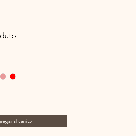
duto
regar al carrito