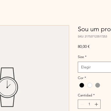
Sou um pro
SKU: 217537123517253
Precio
80,00 €
Size
*
Elegir
Cor
*
Cantidad
*