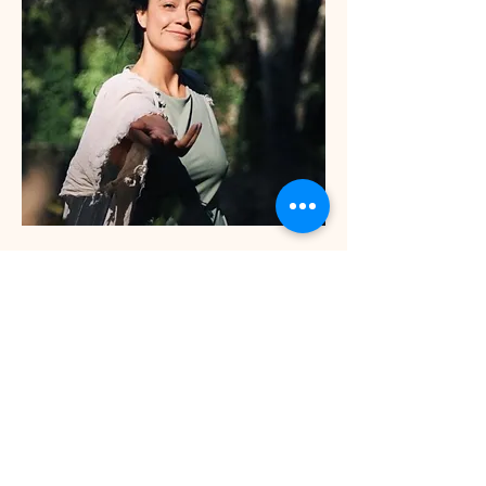
TERRA FÉRTIL
Con una sensibilidad innata, Gabriela De
Melo, utiliza el Reiki y la constelación
familiar para descubrir patrones y
bloqueos que pueden afectar a la forma
en que nos relacionamos con el mundo y