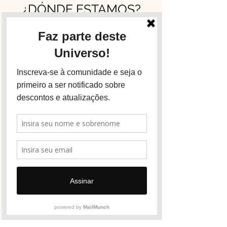
¿DÓNDE ESTAMOS?
Mis servicios se ofrecen de forma flexible
y bajo demanda, principalmente en
Lisboa, Barcelona y Madrid — aunque
también puedo estar presente en otros
lugares del mundo. Trabajo con cita
previa, así que si te gustaría vivir una
experiencia conmigo, estaré encantado
de coordinar contigo.
Contactar por WhatsApp
EL UNIVERSO